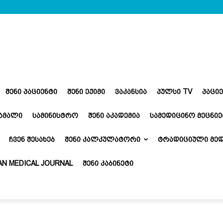
ᲨᲔᲜᲘ ᲞᲐᲪᲘᲔᲜᲢᲘ
ᲨᲔᲜᲘ ᲔᲥᲘᲛᲘ
ᲕᲐᲙᲐᲜᲡᲘᲐ
ᲞᲣᲚᲡᲘ TV
ᲞᲐᲪᲘ
ᲬᲐᲛᲐᲚᲘ
ᲡᲐᲛᲘᲜᲘᲡᲢᲠᲝ
ᲨᲔᲜᲘ ᲐᲙᲐᲓᲔᲛᲘᲐ
ᲡᲐᲛᲔᲓᲘᲪᲘᲜᲝ ᲛᲔᲪᲜᲘᲔ
ᲩᲕᲔᲜ ᲨᲔᲡᲐᲮᲔᲑ
ᲨᲔᲜᲘ ᲙᲐᲚᲙᲣᲚᲐᲢᲝᲠᲘ
ᲢᲠᲐᲓᲘᲪᲘᲣᲚᲘ ᲛᲔᲓ
N MEDICAL JOURNAL
ᲨᲔᲜᲘ ᲙᲐᲑᲘᲜᲔᲢᲘ