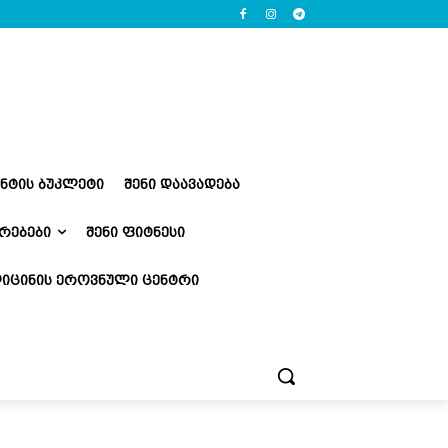
ᲔᲜᲢᲘᲡ ᲑᲣᲙᲚᲔᲢᲘ
ᲨᲔᲜᲘ ᲓᲐᲐᲕᲐᲓᲔᲑᲐ
ᲠᲔᲑᲔᲑᲘ
ᲨᲔᲜᲘ ᲤᲘᲢᲜᲔᲡᲘ
ᲘᲪᲘᲜᲘᲡ ᲔᲠᲝᲕᲜᲣᲚᲘ ᲪᲔᲜᲢᲠᲘ