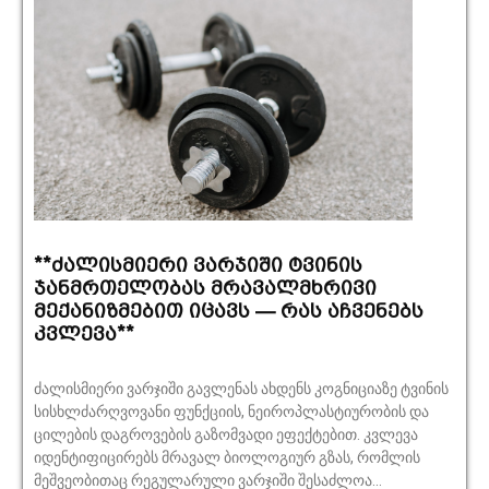
**ძალისმიერი ვარჯიში ტვინის
ჯანმრთელობას მრავალმხრივი
მექანიზმებით იცავს — რას აჩვენებს
კვლევა**
ძალისმიერი ვარჯიში გავლენას ახდენს კოგნიციაზე ტვინის
სისხლძარღვოვანი ფუნქციის, ნეიროპლასტიურობის და
ცილების დაგროვების გაზომვადი ეფექტებით. კვლევა
იდენტიფიცირებს მრავალ ბიოლოგიურ გზას, რომლის
მეშვეობითაც რეგულარული ვარჯიში შესაძლოა...