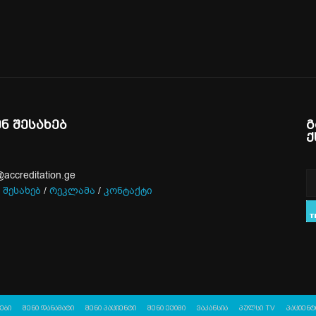
ენ შესახებ
გ
ქ
@accreditation.ge
 შესახებ
/
რეკლამა
/
კონტაქტი
ები
შენი დანამატი
შენი პაციენტი
შენი ექიმი
ვაკანსია
პულსი TV
პაციენტ