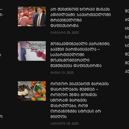
—
არ შეიძინოთ ხორცი მსგავს
შ
თ-
ადგილებში: საქართველოში
ბ
ტრიქინელოზი
ა
დაფიქსირდა
ს
იანვარი 29, 2025
ს
მომაკვდინებელი პარაზიტი,
ს
ბავშვი გარდაიცვალა –
შ
ს
საქართველოში
შოკისმომგვრელი
მ
შემთხვევა დაფიქსირდა
პ
მაისი 13, 2025
როგორ ვიკვებოთ მარხვის
დასრულების შემდეგ –
როგორ უნდა მოხდეს
სწორად მარხვის
დასრულება, რომ
ორგანიზმმა სტრესი არ
ლო
მიიღოს
აპრილი 18, 2025