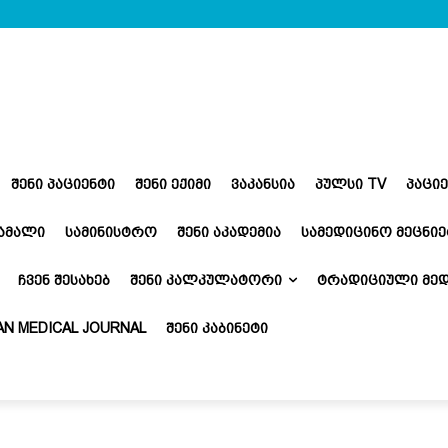
ᲨᲔᲜᲘ ᲞᲐᲪᲘᲔᲜᲢᲘ
ᲨᲔᲜᲘ ᲔᲥᲘᲛᲘ
ᲕᲐᲙᲐᲜᲡᲘᲐ
ᲞᲣᲚᲡᲘ TV
ᲞᲐᲪᲘ
ᲬᲐᲛᲐᲚᲘ
ᲡᲐᲛᲘᲜᲘᲡᲢᲠᲝ
ᲨᲔᲜᲘ ᲐᲙᲐᲓᲔᲛᲘᲐ
ᲡᲐᲛᲔᲓᲘᲪᲘᲜᲝ ᲛᲔᲪᲜᲘᲔ
ᲩᲕᲔᲜ ᲨᲔᲡᲐᲮᲔᲑ
ᲨᲔᲜᲘ ᲙᲐᲚᲙᲣᲚᲐᲢᲝᲠᲘ
ᲢᲠᲐᲓᲘᲪᲘᲣᲚᲘ ᲛᲔᲓ
N MEDICAL JOURNAL
ᲨᲔᲜᲘ ᲙᲐᲑᲘᲜᲔᲢᲘ