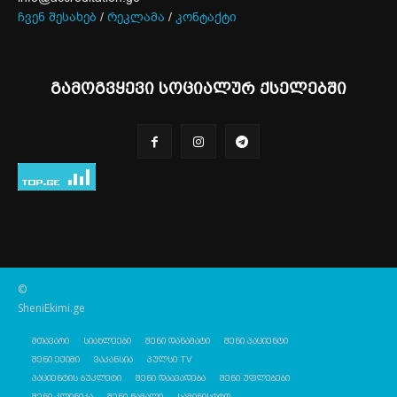
ჩვენ შესახებ
/
რეკლამა
/
კონტაქტი
გამოგვყევი სოციალურ ქსელებში
©
SheniEkimi.ge
მთავარი
სიახლეები
შენი დანამატი
შენი პაციენტი
შენი ექიმი
ვაკანსია
პულსი TV
პაციენტის ბუკლეტი
შენი დაავადება
შენი უფლებები
შენი კლინიკა
შენი წამალი
სამინისტრო