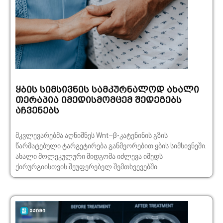
ყბის სიმსივნის სამკურნალოდ ახალი
თერაპია იმედისმომცემ შედეგებს
აჩვენებს
მკვლევარებმა აღნიშნეს Wnt–β-კატენინის გზის
წარმატებული ტარგეტირება განმეორებით ყბის სიმსივნეში.
ახალი მოლეკულური მიდგომა იძლევა იმედს
ქირურგიისთვის შეუფერებელ შემთხვევებში.