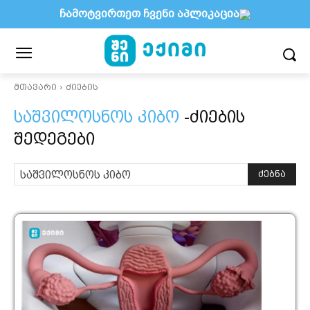
ჩამოტვირთეთ ჩვენი აპლიკაცია
მთავარი
ძიების
საშვილოსნოს კიბო
-ძიების
შედეგები
ძებნა