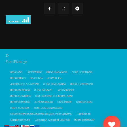
©
SheniEkimi.ge
მთავარი
სიახლეები
შენი დანამატი
შენი პაციენტი
შენი ექიმი
ვაკანსია
პულსი TV
პაციენტის ბუკლეტი
შენი დაავადება
შენი უფლებები
შენი კლინიკა
შენი წამალი
სამინისტრო
შენი აკადემია
სამედიცინო მეცნიერებები
შენი ფიტნესი
აკრედიტაცია
ინტერვიუ
სხვა-ამბები
ჩვენ შესახებ
შენი კალკულატორი
ტრადიციული მედიცინის ეროვნული ცენტრი
FactCheck
Supplement.ge
Georgian Medical Journal
შენი კაბინეტი