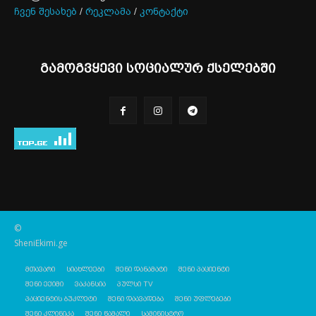
ჩვენ შესახებ
/
რეკლამა
/
კონტაქტი
გამოგვყევი სოციალურ ქსელებში
©
SheniEkimi.ge
მთავარი
სიახლეები
შენი დანამატი
შენი პაციენტი
შენი ექიმი
ვაკანსია
პულსი TV
პაციენტის ბუკლეტი
შენი დაავადება
შენი უფლებები
შენი კლინიკა
შენი წამალი
სამინისტრო