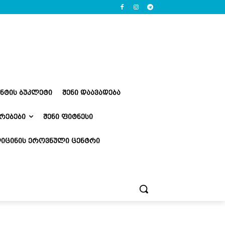
ᲔᲜᲢᲘᲡ ᲑᲣᲙᲚᲔᲢᲘ
ᲨᲔᲜᲘ ᲓᲐᲐᲕᲐᲓᲔᲑᲐ
ᲠᲔᲑᲔᲑᲘ
ᲨᲔᲜᲘ ᲤᲘᲢᲜᲔᲡᲘ
ᲘᲪᲘᲜᲘᲡ ᲔᲠᲝᲕᲜᲣᲚᲘ ᲪᲔᲜᲢᲠᲘ