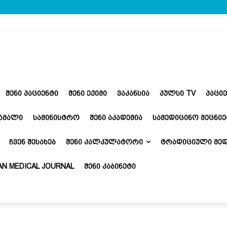
ᲨᲔᲜᲘ ᲞᲐᲪᲘᲔᲜᲢᲘ
ᲨᲔᲜᲘ ᲔᲥᲘᲛᲘ
ᲕᲐᲙᲐᲜᲡᲘᲐ
ᲞᲣᲚᲡᲘ TV
ᲞᲐᲪᲘ
ᲬᲐᲛᲐᲚᲘ
ᲡᲐᲛᲘᲜᲘᲡᲢᲠᲝ
ᲨᲔᲜᲘ ᲐᲙᲐᲓᲔᲛᲘᲐ
ᲡᲐᲛᲔᲓᲘᲪᲘᲜᲝ ᲛᲔᲪᲜᲘᲔ
ᲩᲕᲔᲜ ᲨᲔᲡᲐᲮᲔᲑ
ᲨᲔᲜᲘ ᲙᲐᲚᲙᲣᲚᲐᲢᲝᲠᲘ
ᲢᲠᲐᲓᲘᲪᲘᲣᲚᲘ ᲛᲔᲓ
N MEDICAL JOURNAL
ᲨᲔᲜᲘ ᲙᲐᲑᲘᲜᲔᲢᲘ