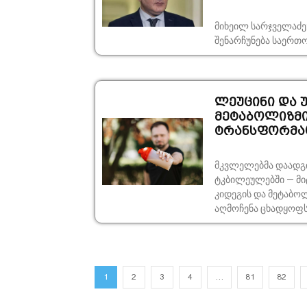
მიხეილ სარჯველაძე
შენარჩუნება საერთო
ლეუცინი და 
მეტაბოლიზმი
ტრანსფორმაც
მკვლელებმა დაადგი
ტკბილეულებში — მ
კიდეგის და მეტაბო
აღმოჩენა ცხადყოფს, 
1
2
3
4
…
81
82