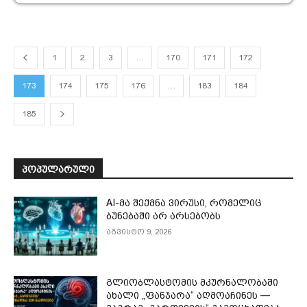
1
2
3
…
170
171
172
173
174
175
176
…
183
184
185
ᲞᲝᲞᲣᲚᲐᲠᲣᲚᲘ
AI-მა შექმნა ვირუსი, რომელიც
ბუნებაში არ არსებობს
აგვისტო 9, 2026
გლიობლასტომის მკურნალობაში
ახალი „ფანჯარა“ აღმოაჩინეს —