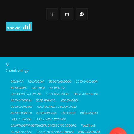
©
SheniEkimi.ge
მთავარი
სიახლეები
შენი დანამატი
შენი პაციენტი
შენი ექიმი
ვაკანსია
პულსი TV
პაციენტის ბუკლეტი
შენი დაავადება
შენი უფლებები
შენი კლინიკა
შენი წამალი
სამინისტრო
შენი აკადემია
სამედიცინო მეცნიერებები
შენი ფიტნესი
აკრედიტაცია
ინტერვიუ
სხვა-ამბები
ჩვენ შესახებ
შენი კალკულატორი
ტრადიციული მედიცინის ეროვნული ცენტრი
FactCheck
Supplement.ge
Georgian Medical Journal
შენი კაბინეტი