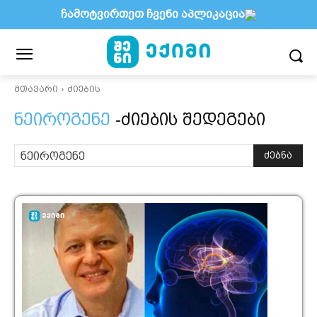
ჩამოტვირთეთ ჩვენი აპლიკაცია
მთავარი
ძიების
ნეიროგენე
-ძიების შედეგები
ძებნა