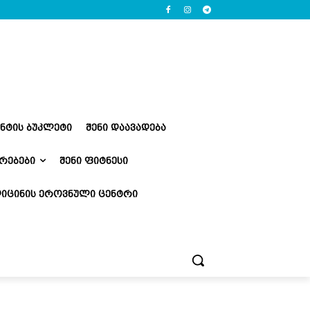
ᲔᲜᲢᲘᲡ ᲑᲣᲙᲚᲔᲢᲘ
ᲨᲔᲜᲘ ᲓᲐᲐᲕᲐᲓᲔᲑᲐ
ᲠᲔᲑᲔᲑᲘ
ᲨᲔᲜᲘ ᲤᲘᲢᲜᲔᲡᲘ
ᲘᲪᲘᲜᲘᲡ ᲔᲠᲝᲕᲜᲣᲚᲘ ᲪᲔᲜᲢᲠᲘ