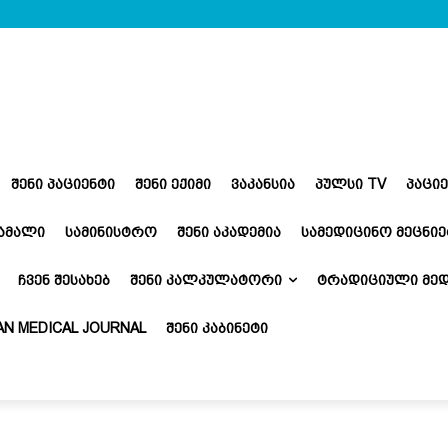
ᲨᲔᲜᲘ ᲞᲐᲪᲘᲔᲜᲢᲘ
ᲨᲔᲜᲘ ᲔᲥᲘᲛᲘ
ᲕᲐᲙᲐᲜᲡᲘᲐ
ᲞᲣᲚᲡᲘ TV
ᲞᲐᲪᲘ
ᲬᲐᲛᲐᲚᲘ
ᲡᲐᲛᲘᲜᲘᲡᲢᲠᲝ
ᲨᲔᲜᲘ ᲐᲙᲐᲓᲔᲛᲘᲐ
ᲡᲐᲛᲔᲓᲘᲪᲘᲜᲝ ᲛᲔᲪᲜᲘᲔ
ᲩᲕᲔᲜ ᲨᲔᲡᲐᲮᲔᲑ
ᲨᲔᲜᲘ ᲙᲐᲚᲙᲣᲚᲐᲢᲝᲠᲘ
ᲢᲠᲐᲓᲘᲪᲘᲣᲚᲘ ᲛᲔᲓ
N MEDICAL JOURNAL
ᲨᲔᲜᲘ ᲙᲐᲑᲘᲜᲔᲢᲘ