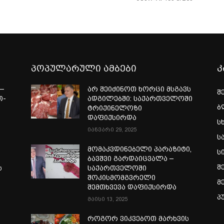
პოპულარული ამბები
კ
—
არ შეიძინოთ ხორცი მსგავს
შ
თ-
ადგილებში: საქართველოში
ბ
ტრიქინელოზი
ა
დაფიქსირდა
ს
იანვარი 29, 2025
ს
მომაკვდინებელი პარაზიტი,
ს
ბავშვი გარდაიცვალა –
შ
ს
საქართველოში
შოკისმომგვრელი
მ
შემთხვევა დაფიქსირდა
პ
მაისი 13, 2025
როგორ ვიკვებოთ მარხვის