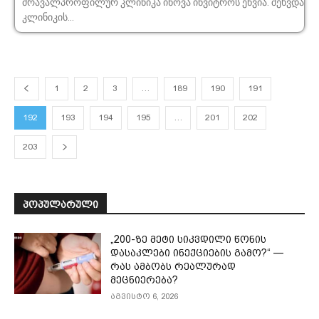
მრავალპროფილურ კლინიკა ინოვა ინვიტროს ეწვია. შეხვდა
კლინიკის...
1
2
3
…
189
190
191
192
193
194
195
…
201
202
203
ᲞᲝᲞᲣᲚᲐᲠᲣᲚᲘ
„200-ზე მეტი სიკვდილი წონის
დასაკლები ინექციების გამო?“ —
რას ამბობს რეალურად
მეცნიერება?
აგვისტო 6, 2026