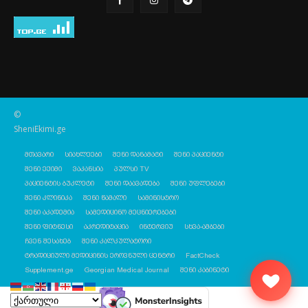
©
SheniEkimi.ge
მთავარი
სიახლეები
შენი დანამატი
შენი პაციენტი
შენი ექიმი
ვაკანსია
პულსი TV
პაციენტის ბუკლეტი
შენი დაავადება
შენი უფლებები
შენი კლინიკა
შენი წამალი
სამინისტრო
შენი აკადემია
სამედიცინო მეცნიერებები
შენი ფიტნესი
აკრედიტაცია
ინტერვიუ
სხვა-ამბები
ჩვენ შესახებ
შენი კალკულატორი
ტრადიციული მედიცინის ეროვნული ცენტრი
FactCheck
Supplement.ge
Georgian Medical Journal
შენი კაბინეტი