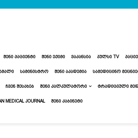
ᲨᲔᲜᲘ ᲞᲐᲪᲘᲔᲜᲢᲘ
ᲨᲔᲜᲘ ᲔᲥᲘᲛᲘ
ᲕᲐᲙᲐᲜᲡᲘᲐ
ᲞᲣᲚᲡᲘ TV
ᲞᲐᲪᲘ
ᲬᲐᲛᲐᲚᲘ
ᲡᲐᲛᲘᲜᲘᲡᲢᲠᲝ
ᲨᲔᲜᲘ ᲐᲙᲐᲓᲔᲛᲘᲐ
ᲡᲐᲛᲔᲓᲘᲪᲘᲜᲝ ᲛᲔᲪᲜᲘᲔ
ᲩᲕᲔᲜ ᲨᲔᲡᲐᲮᲔᲑ
ᲨᲔᲜᲘ ᲙᲐᲚᲙᲣᲚᲐᲢᲝᲠᲘ
ᲢᲠᲐᲓᲘᲪᲘᲣᲚᲘ ᲛᲔᲓ
N MEDICAL JOURNAL
ᲨᲔᲜᲘ ᲙᲐᲑᲘᲜᲔᲢᲘ