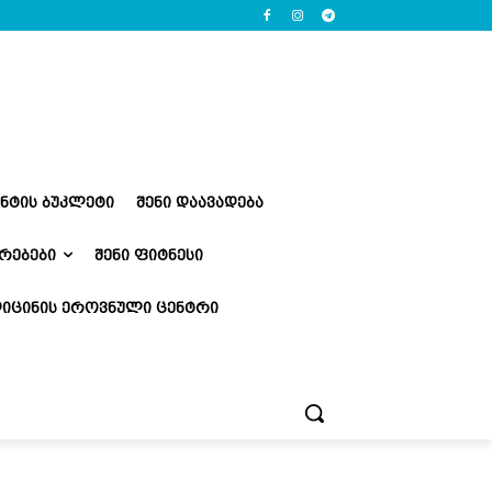
ᲔᲜᲢᲘᲡ ᲑᲣᲙᲚᲔᲢᲘ
ᲨᲔᲜᲘ ᲓᲐᲐᲕᲐᲓᲔᲑᲐ
ᲠᲔᲑᲔᲑᲘ
ᲨᲔᲜᲘ ᲤᲘᲢᲜᲔᲡᲘ
ᲘᲪᲘᲜᲘᲡ ᲔᲠᲝᲕᲜᲣᲚᲘ ᲪᲔᲜᲢᲠᲘ