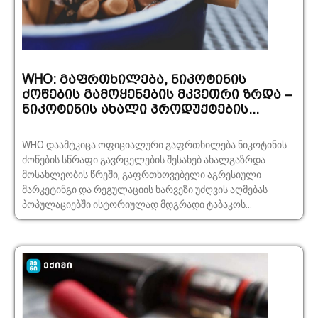
WHO: გაფრთხილება, ნიკოტინის
ძოწების გამოყენების მკვეთრი ზრდა –
ნიკოტინის ახალი პროდუქტების...
WHO დაამტკიცა ოფიციალური გაფრთხილება ნიკოტინის
ძოწების სწრაფი გავრცელების შესახებ ახალგაზრდა
მოსახლეობის წრეში, გაფრთხოვებელი აგრესიული
მარკეტინგი და რეგულაციის ხარვეზი უძღვის აღმებას
პოპულაციებში ისტორიულად მდგრადი ტაბაკოს...