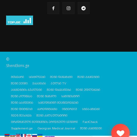
©
SheniEkimi.ge
მთავარი
სიახლეები
შენი დანამატი
შენი პაციენტი
შენი ექიმი
ვაკანსია
პულსი TV
პაციენტის ბუკლეტი
შენი დაავადება
შენი უფლებები
შენი კლინიკა
შენი წამალი
სამინისტრო
შენი აკადემია
სამედიცინო მეცნიერებები
შენი ფიტნესი
აკრედიტაცია
ინტერვიუ
სხვა-ამბები
ჩვენ შესახებ
შენი კალკულატორი
ტრადიციული მედიცინის ეროვნული ცენტრი
FactCheck
Supplement.ge
Georgian Medical Journal
შენი კაბინეტი