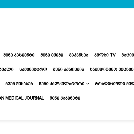
ᲨᲔᲜᲘ ᲞᲐᲪᲘᲔᲜᲢᲘ
ᲨᲔᲜᲘ ᲔᲥᲘᲛᲘ
ᲕᲐᲙᲐᲜᲡᲘᲐ
ᲞᲣᲚᲡᲘ TV
ᲞᲐᲪᲘ
ᲬᲐᲛᲐᲚᲘ
ᲡᲐᲛᲘᲜᲘᲡᲢᲠᲝ
ᲨᲔᲜᲘ ᲐᲙᲐᲓᲔᲛᲘᲐ
ᲡᲐᲛᲔᲓᲘᲪᲘᲜᲝ ᲛᲔᲪᲜᲘᲔ
ᲩᲕᲔᲜ ᲨᲔᲡᲐᲮᲔᲑ
ᲨᲔᲜᲘ ᲙᲐᲚᲙᲣᲚᲐᲢᲝᲠᲘ
ᲢᲠᲐᲓᲘᲪᲘᲣᲚᲘ ᲛᲔᲓ
N MEDICAL JOURNAL
ᲨᲔᲜᲘ ᲙᲐᲑᲘᲜᲔᲢᲘ