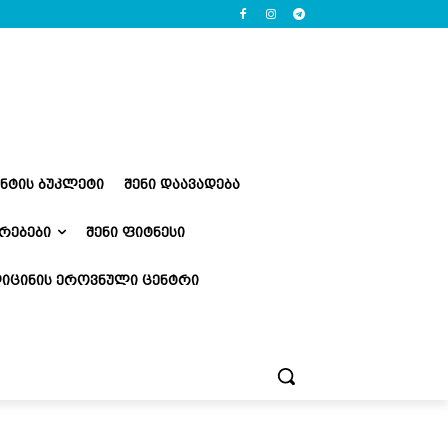
ᲔᲜᲢᲘᲡ ᲑᲣᲙᲚᲔᲢᲘ
ᲨᲔᲜᲘ ᲓᲐᲐᲕᲐᲓᲔᲑᲐ
ᲠᲔᲑᲔᲑᲘ
ᲨᲔᲜᲘ ᲤᲘᲢᲜᲔᲡᲘ
ᲘᲪᲘᲜᲘᲡ ᲔᲠᲝᲕᲜᲣᲚᲘ ᲪᲔᲜᲢᲠᲘ