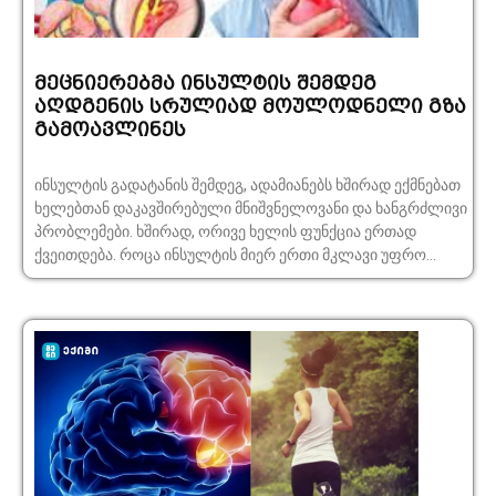
მეცნიერებმა ინსულტის შემდეგ
აღდგენის სრულიად მოულოდნელი გზა
გამოავლინეს
ინსულტის გადატანის შემდეგ, ადამიანებს ხშირად ექმნებათ
ხელებთან დაკავშირებული მნიშვნელოვანი და ხანგრძლივი
პრობლემები. ხშირად, ორივე ხელის ფუნქცია ერთად
ქვეითდება. როცა ინსულტის მიერ ერთი მკლავი უფრო...