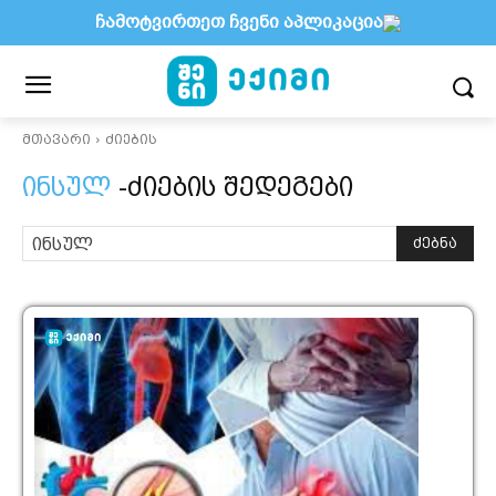
ჩამოტვირთეთ ჩვენი აპლიკაცია
მთავარი
ძიების
ინსულ
-ძიების შედეგები
ძებნა