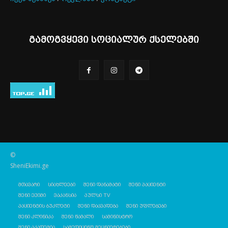
გამოგვყევი სოციალურ ქსელებში
©
SheniEkimi.ge
მთავარი
სიახლეები
შენი დანამატი
შენი პაციენტი
შენი ექიმი
ვაკანსია
პულსი TV
პაციენტის ბუკლეტი
შენი დაავადება
შენი უფლებები
შენი კლინიკა
შენი წამალი
სამინისტრო
შენი აკადემია
სამედიცინო მეცნიერებები