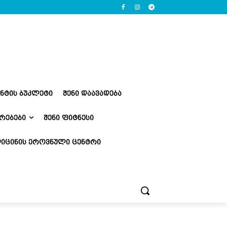
ᲔᲜᲢᲘᲡ ᲑᲣᲙᲚᲔᲢᲘ
ᲨᲔᲜᲘ ᲓᲐᲐᲕᲐᲓᲔᲑᲐ
ᲠᲔᲑᲔᲑᲘ
ᲨᲔᲜᲘ ᲤᲘᲢᲜᲔᲡᲘ
ᲘᲪᲘᲜᲘᲡ ᲔᲠᲝᲕᲜᲣᲚᲘ ᲪᲔᲜᲢᲠᲘ