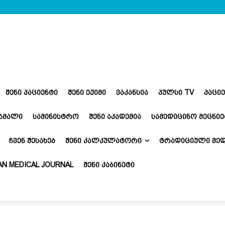
ᲨᲔᲜᲘ ᲞᲐᲪᲘᲔᲜᲢᲘ
ᲨᲔᲜᲘ ᲔᲥᲘᲛᲘ
ᲕᲐᲙᲐᲜᲡᲘᲐ
ᲞᲣᲚᲡᲘ TV
ᲞᲐᲪᲘ
ᲬᲐᲛᲐᲚᲘ
ᲡᲐᲛᲘᲜᲘᲡᲢᲠᲝ
ᲨᲔᲜᲘ ᲐᲙᲐᲓᲔᲛᲘᲐ
ᲡᲐᲛᲔᲓᲘᲪᲘᲜᲝ ᲛᲔᲪᲜᲘᲔ
ᲩᲕᲔᲜ ᲨᲔᲡᲐᲮᲔᲑ
ᲨᲔᲜᲘ ᲙᲐᲚᲙᲣᲚᲐᲢᲝᲠᲘ
ᲢᲠᲐᲓᲘᲪᲘᲣᲚᲘ ᲛᲔᲓ
N MEDICAL JOURNAL
ᲨᲔᲜᲘ ᲙᲐᲑᲘᲜᲔᲢᲘ