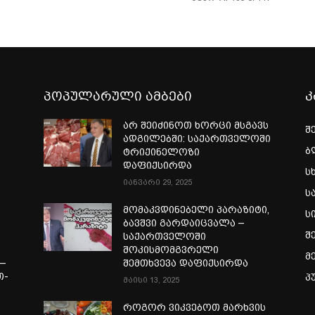
პოპულარული ამბები
კ
არ შეიძინოთ ხორცი მსგავს
შ
ადგილებში: საქართველოში
ბ
ტრიქინელოზი
დაფიქსირდა
ს
იანვარი 29, 2025
ს
ი
მომაკვდინებელი პარაზიტი,
ს
ბავშვი გარდაიცვალა –
შ
საქართველოში
შოკისმომგვრელი
მ
—
შემთხვევა დაფიქსირდა
თ-
პ
მაისი 13, 2025
ა
როგორ ვიკვებოთ მარხვის