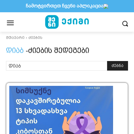
ჩამოტვირთეთ ჩვენი აპლიკაცია
მთავარი
ძიების
დიაბ
-ძიების შედეგები
ძებნა