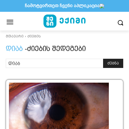
ჩამოტვირთეთ ჩვენი აპლიკაცია
მთავარი
ძიების
დიაბ
-ძიების შედეგები
ძებნა