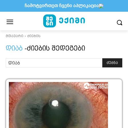
ჩამოტვირთეთ ჩვენი აპლიკაცია
მთავარი
ძიების
დიაბ
-ძიების შედეგები
ძებნა