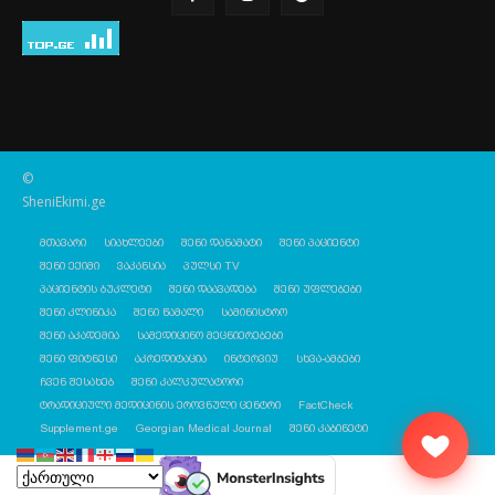
©
SheniEkimi.ge
მთავარი
სიახლეები
შენი დანამატი
შენი პაციენტი
შენი ექიმი
ვაკანსია
პულსი TV
პაციენტის ბუკლეტი
შენი დაავადება
შენი უფლებები
შენი კლინიკა
შენი წამალი
სამინისტრო
შენი აკადემია
სამედიცინო მეცნიერებები
შენი ფიტნესი
აკრედიტაცია
ინტერვიუ
სხვა-ამბები
ჩვენ შესახებ
შენი კალკულატორი
ტრადიციული მედიცინის ეროვნული ცენტრი
FactCheck
Supplement.ge
Georgian Medical Journal
შენი კაბინეტი