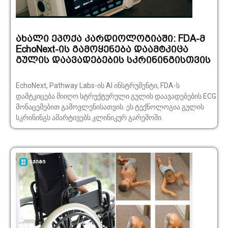
ახალი ეპოქა კარდიოლოგიაში: FDA-მ
EchoNext-ის გამოყენება დაამტკიცა
გულის დაავადებების სკრინინგისთვის
EchoNext, Pathway Labs-ის AI ინსტრუმენტი, FDA-ს
დამტკიცება მიიღო სტრუქტურული გულის დაავადებების ECG
მონაცემებით გამოვლენისათვის. ეს ტექნოლოგია გულის
სკრინინგს ამარტივებს კლინიკურ გარემოში.