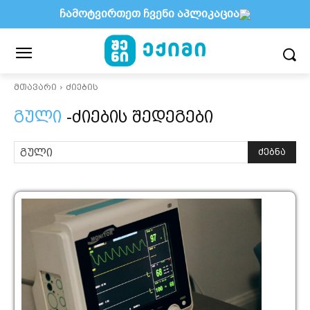
ჩამოტვირთეთ ჩვენი აპლიკაცია
მთავარი
ძიების
გული
-ძიების შედეგები
ძებნა