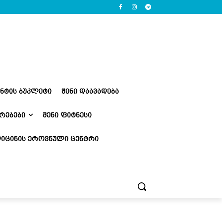
ᲔᲜᲢᲘᲡ ᲑᲣᲙᲚᲔᲢᲘ
ᲨᲔᲜᲘ ᲓᲐᲐᲕᲐᲓᲔᲑᲐ
ᲠᲔᲑᲔᲑᲘ
ᲨᲔᲜᲘ ᲤᲘᲢᲜᲔᲡᲘ
ᲘᲪᲘᲜᲘᲡ ᲔᲠᲝᲕᲜᲣᲚᲘ ᲪᲔᲜᲢᲠᲘ