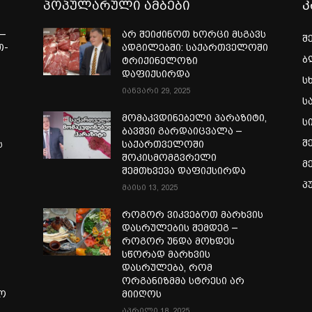
პოპულარული ამბები
კ
—
არ შეიძინოთ ხორცი მსგავს
შ
თ-
ადგილებში: საქართველოში
ბ
ტრიქინელოზი
ა
დაფიქსირდა
ს
იანვარი 29, 2025
ს
მომაკვდინებელი პარაზიტი,
ს
ბავშვი გარდაიცვალა –
შ
ს
საქართველოში
შოკისმომგვრელი
მ
შემთხვევა დაფიქსირდა
პ
მაისი 13, 2025
როგორ ვიკვებოთ მარხვის
დასრულების შემდეგ –
როგორ უნდა მოხდეს
სწორად მარხვის
დასრულება, რომ
ორგანიზმმა სტრესი არ
ლო
მიიღოს
აპრილი 18, 2025