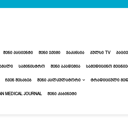
ᲨᲔᲜᲘ ᲞᲐᲪᲘᲔᲜᲢᲘ
ᲨᲔᲜᲘ ᲔᲥᲘᲛᲘ
ᲕᲐᲙᲐᲜᲡᲘᲐ
ᲞᲣᲚᲡᲘ TV
ᲞᲐᲪᲘ
ᲬᲐᲛᲐᲚᲘ
ᲡᲐᲛᲘᲜᲘᲡᲢᲠᲝ
ᲨᲔᲜᲘ ᲐᲙᲐᲓᲔᲛᲘᲐ
ᲡᲐᲛᲔᲓᲘᲪᲘᲜᲝ ᲛᲔᲪᲜᲘᲔ
ᲩᲕᲔᲜ ᲨᲔᲡᲐᲮᲔᲑ
ᲨᲔᲜᲘ ᲙᲐᲚᲙᲣᲚᲐᲢᲝᲠᲘ
ᲢᲠᲐᲓᲘᲪᲘᲣᲚᲘ ᲛᲔᲓ
N MEDICAL JOURNAL
ᲨᲔᲜᲘ ᲙᲐᲑᲘᲜᲔᲢᲘ