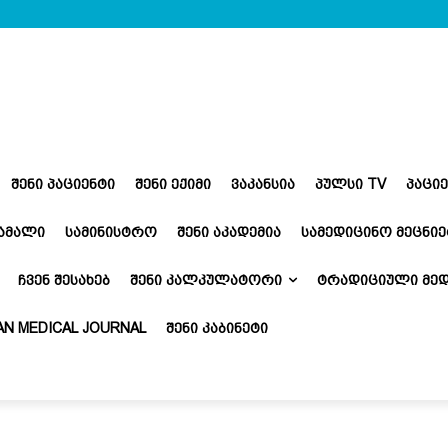
ᲨᲔᲜᲘ ᲞᲐᲪᲘᲔᲜᲢᲘ
ᲨᲔᲜᲘ ᲔᲥᲘᲛᲘ
ᲕᲐᲙᲐᲜᲡᲘᲐ
ᲞᲣᲚᲡᲘ TV
ᲞᲐᲪᲘ
ᲬᲐᲛᲐᲚᲘ
ᲡᲐᲛᲘᲜᲘᲡᲢᲠᲝ
ᲨᲔᲜᲘ ᲐᲙᲐᲓᲔᲛᲘᲐ
ᲡᲐᲛᲔᲓᲘᲪᲘᲜᲝ ᲛᲔᲪᲜᲘᲔ
ᲩᲕᲔᲜ ᲨᲔᲡᲐᲮᲔᲑ
ᲨᲔᲜᲘ ᲙᲐᲚᲙᲣᲚᲐᲢᲝᲠᲘ
ᲢᲠᲐᲓᲘᲪᲘᲣᲚᲘ ᲛᲔᲓ
N MEDICAL JOURNAL
ᲨᲔᲜᲘ ᲙᲐᲑᲘᲜᲔᲢᲘ