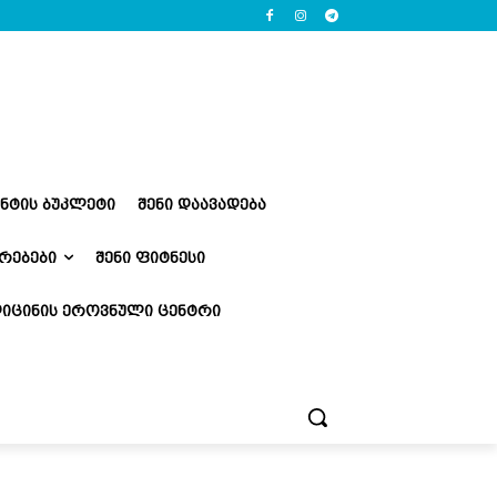
ᲔᲜᲢᲘᲡ ᲑᲣᲙᲚᲔᲢᲘ
ᲨᲔᲜᲘ ᲓᲐᲐᲕᲐᲓᲔᲑᲐ
ᲠᲔᲑᲔᲑᲘ
ᲨᲔᲜᲘ ᲤᲘᲢᲜᲔᲡᲘ
ᲘᲪᲘᲜᲘᲡ ᲔᲠᲝᲕᲜᲣᲚᲘ ᲪᲔᲜᲢᲠᲘ