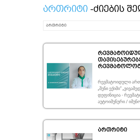
ართრიტი
-ძიების შ
რევმატოიდულ
თავისებურებე
რევმატოლოგ
რევმატოიდული ართრ
„შენი ექიმი“ „ვივა
დეფინიცია - რევმა
აუტოიმუნური / იმუნ
ართრიტი