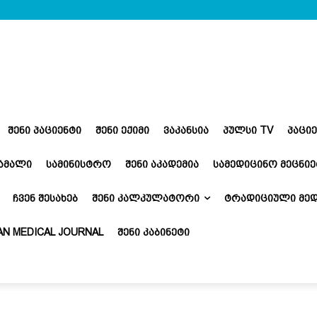
ᲨᲔᲜᲘ ᲞᲐᲪᲘᲔᲜᲢᲘ
ᲨᲔᲜᲘ ᲔᲥᲘᲛᲘ
ᲕᲐᲙᲐᲜᲡᲘᲐ
ᲞᲣᲚᲡᲘ TV
ᲞᲐᲪᲘ
ᲬᲐᲛᲐᲚᲘ
ᲡᲐᲛᲘᲜᲘᲡᲢᲠᲝ
ᲨᲔᲜᲘ ᲐᲙᲐᲓᲔᲛᲘᲐ
ᲡᲐᲛᲔᲓᲘᲪᲘᲜᲝ ᲛᲔᲪᲜᲘᲔ
ᲩᲕᲔᲜ ᲨᲔᲡᲐᲮᲔᲑ
ᲨᲔᲜᲘ ᲙᲐᲚᲙᲣᲚᲐᲢᲝᲠᲘ
ᲢᲠᲐᲓᲘᲪᲘᲣᲚᲘ ᲛᲔᲓ
N MEDICAL JOURNAL
ᲨᲔᲜᲘ ᲙᲐᲑᲘᲜᲔᲢᲘ