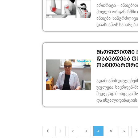
ართრიტი – ანთებით
მთელს ორგანიზმში 
ანთება. ხანგრძლივი
დააზიანოს სახსრების
მსოფლიოში 
დაავადება ო
ოსტეოართრი
ადა­მი­ა­ნის უფ­ლე­ბე
უფ­ლე­ბა. საყ­რდენ-მა­
შე­დე­გად მოს­დევს მოძ
და ინ­ვა­ლი­დი­ზა­ცი­ის 
1
2
3
4
5
6
7