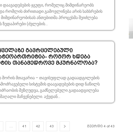
ი დაავადებების ჯგუფი, რომელიც მიმდინარეობს
და რომლის ძირითადი გამოვლინება არის სახსრების
 მიმდინარეობისას ანთებითმა პროცესმა შეიძლება
 ზედაპირები (ძვლების...
ყველაზე გავრცელებული
სტეოართრიტია- როგორ ხდება
ტის თანამედროვე მკურნალობა?
ბს შო­რის მთა­ვა­რია – თა­ვი­სუფ­ლად გა­და­ად­გი­ლე­ბის
მოძ­რა­ვე­ბე­ლი სის­ტე­მის და­ა­ვა­დე­ბე­ბის დიდ ნა­წილს
­რა­ო­ბის შე­ზღუდ­ვა, გაძ­ნე­ლე­ბუ­ლი გა­და­ად­გი­ლე­ბა
მა­ღა­ლი მაჩ­ვე­ნე­ბე­ლი. აქე­დან...
…
41
42
43
გვერდი 4 of 43