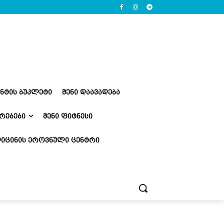
ᲔᲜᲢᲘᲡ ᲑᲣᲙᲚᲔᲢᲘ
ᲨᲔᲜᲘ ᲓᲐᲐᲕᲐᲓᲔᲑᲐ
ᲠᲔᲑᲔᲑᲘ
ᲨᲔᲜᲘ ᲤᲘᲢᲜᲔᲡᲘ
ᲘᲪᲘᲜᲘᲡ ᲔᲠᲝᲕᲜᲣᲚᲘ ᲪᲔᲜᲢᲠᲘ