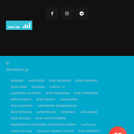
©
SheniEkimi.ge
მთავარი
სიახლეები
შენი დანამატი
შენი პაციენტი
შენი ექიმი
ვაკანსია
პულსი TV
პაციენტის ბუკლეტი
შენი დაავადება
შენი უფლებები
შენი კლინიკა
შენი წამალი
სამინისტრო
შენი აკადემია
სამედიცინო მეცნიერებები
შენი ფიტნესი
აკრედიტაცია
ინტერვიუ
სხვა-ამბები
ჩვენ შესახებ
შენი კალკულატორი
ტრადიციული მედიცინის ეროვნული ცენტრი
FactCheck
Supplement.ge
Georgian Medical Journal
შენი კაბინეტი